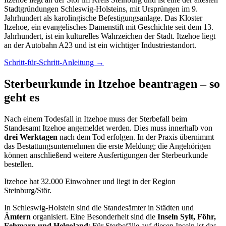
Stadtgründungen Schleswig-Holsteins, mit Ursprüngen im 9.
Jahrhundert als karolingische Befestigungsanlage. Das Kloster
Itzehoe, ein evangelisches Damenstift mit Geschichte seit dem 13.
Jahrhundert, ist ein kulturelles Wahrzeichen der Stadt. Itzehoe liegt
an der Autobahn A23 und ist ein wichtiger Industriestandort.
Schritt-für-Schritt-Anleitung →
Sterbeurkunde in Itzehoe beantragen – so
geht es
Nach einem Todesfall in Itzehoe muss der Sterbefall beim
Standesamt Itzehoe angemeldet werden. Dies muss innerhalb von
drei Werktagen
nach dem Tod erfolgen. In der Praxis übernimmt
das Bestattungsunternehmen die erste Meldung; die Angehörigen
können anschließend weitere Ausfertigungen der Sterbeurkunde
bestellen.
Itzehoe hat 32.000 Einwohner und liegt in der Region
Steinburg/Stör.
In Schleswig-Holstein sind die Standesämter in Städten und
Ämtern
organisiert. Eine Besonderheit sind die
Inseln Sylt, Föhr,
Fehmarn und Helgoland
: Für Sterbefälle auf diesen Inseln ist das