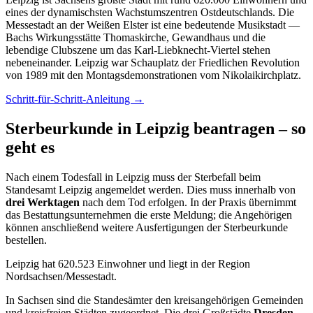
eines der dynamischsten Wachstumszentren Ostdeutschlands. Die
Messestadt an der Weißen Elster ist eine bedeutende Musikstadt —
Bachs Wirkungsstätte Thomaskirche, Gewandhaus und die
lebendige Clubszene um das Karl-Liebknecht-Viertel stehen
nebeneinander. Leipzig war Schauplatz der Friedlichen Revolution
von 1989 mit den Montagsdemonstrationen vom Nikolaikirchplatz.
Schritt-für-Schritt-Anleitung →
Sterbeurkunde in Leipzig beantragen – so
geht es
Nach einem Todesfall in Leipzig muss der Sterbefall beim
Standesamt Leipzig angemeldet werden. Dies muss innerhalb von
drei Werktagen
nach dem Tod erfolgen. In der Praxis übernimmt
das Bestattungsunternehmen die erste Meldung; die Angehörigen
können anschließend weitere Ausfertigungen der Sterbeurkunde
bestellen.
Leipzig hat 620.523 Einwohner und liegt in der Region
Nordsachsen/Messestadt.
In Sachsen sind die Standesämter den kreisangehörigen Gemeinden
und kreisfreien Städten zugeordnet. Die drei Großstädte
Dresden,